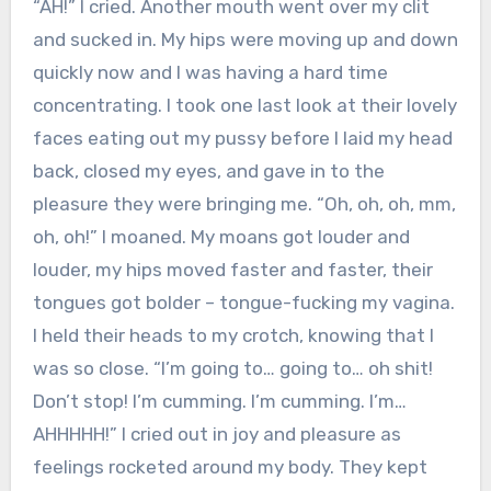
“AH!” I cried. Another mouth went over my clit
and sucked in. My hips were moving up and down
quickly now and I was having a hard time
concentrating. I took one last look at their lovely
faces eating out my pussy before I laid my head
back, closed my eyes, and gave in to the
pleasure they were bringing me. “Oh, oh, oh, mm,
oh, oh!” I moaned. My moans got louder and
louder, my hips moved faster and faster, their
tongues got bolder – tongue-fucking my vagina.
I held their heads to my crotch, knowing that I
was so close. “I’m going to… going to… oh shit!
Don’t stop! I’m cumming. I’m cumming. I’m…
AHHHHH!” I cried out in joy and pleasure as
feelings rocketed around my body. They kept