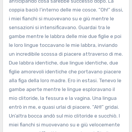
anticipando cosa sarebbe successo dopo. La
coppia baciò l’interno delle mie cosce. “Oh!” dissi,
i miei fianchi si muovevano su e giù mentre le
sensazioni si intensificavano. Guardai tra le
gambe mentre le labbra delle mie due figlie e poi
le loro lingue toccavano le mie labbra, inviando
un incredibile scossa di piacere attraverso di me.
Due labbra identiche, due lingue identiche, due
figlie amorevoli identiche che portavano piacere
alla figa della loro madre. Ero in estasi. Tenevo le
gambe aperte mentre le lingue esploravano il
mio clitoride, la fessura e la vagina. Una lingua
entrò in me, e quasi urlai di piacere. “AH!” gridai.
Un’altra bocca andò sul mio clitoride e succhiò. I
miei fianchi si muovevano su e giù velocemente