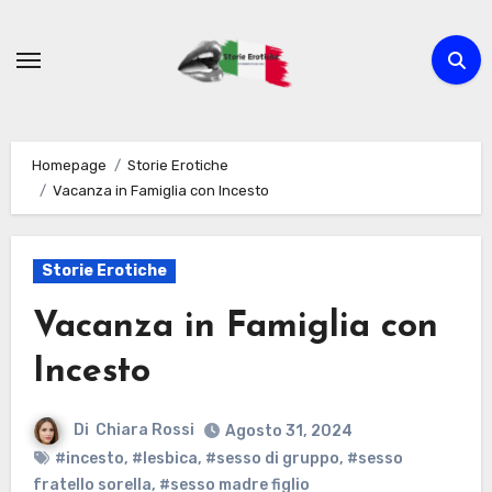
Passa
al
contenuto
Homepage
Storie Erotiche
Vacanza in Famiglia con Incesto
Storie Erotiche
Vacanza in Famiglia con
Incesto
Di
Chiara Rossi
Agosto 31, 2024
#incesto
,
#lesbica
,
#sesso di gruppo
,
#sesso
fratello sorella
,
#sesso madre figlio