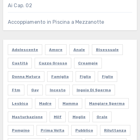
Ai Cap. 02
Accoppiamento in Piscina a Mezzanotte
Adolescente
Amore
Anale
Bisessuale
Castità
Cazzo Grosso
Creampie
Donna Matura
Famiglia
Figlia
Figlio
Ftm
Gay
Incesto
Ingoio Di Sperma
Lesbica
Madre
Mamma
Mangiare Sperma
Masturbazione
Milf
Moglie
Orale
Pompino
Prima Volta
Pubblico
Riluttanza