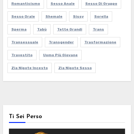
Romanticismo
Sesso Anale
Sesso Di Gruppo
Sesso Orale
Shemale
Sissy
Sorella
Sperma
Tabù
Tette Grandi
Trans
Transessuale
Transgender
Trasformazione
Travestito
Uomo Più Giovane
Zia Nipote Incesto
Zia Nipote Sesso
Ti Sei Perso