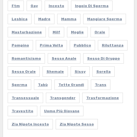
Ftm
Gay
Incesto
Ingoio Di Sperma
Lesbica
Madre
Mamma
Mangiare Sperma
Masturbazione
Milf
Moglie
Orale
Pompino
Prima Volta
Pubblico
Riluttanza
Romanticismo
Sesso Anale
Sesso Di Gruppo
Sesso Orale
Shemale
Sissy
Sorella
Sperma
Tabù
Tette Grandi
Trans
Transessuale
Transgender
Trasformazione
Travestito
Uomo Più Giovane
Zia Nipote Incesto
Zia Nipote Sesso