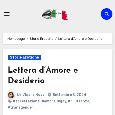
Passa
al
contenuto
Homepage
Storie Erotiche
Lettera d’Amore e Desiderio
Storie Erotiche
Lettera d’Amore e
Desiderio
Di
Chiara Rossi
Settembre 5, 2024
#accettazione
,
#amore
,
#gay
,
#riluttanza
,
#transgender