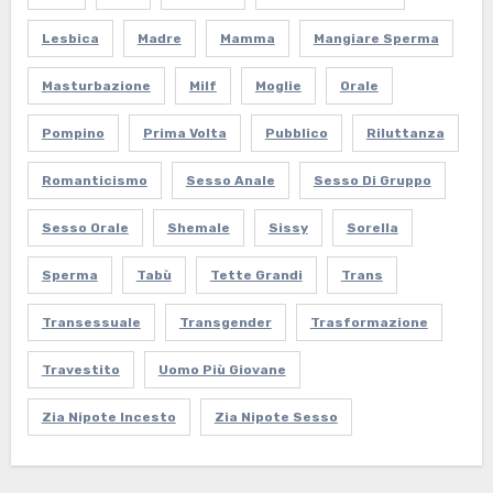
Lesbica
Madre
Mamma
Mangiare Sperma
Masturbazione
Milf
Moglie
Orale
Pompino
Prima Volta
Pubblico
Riluttanza
Romanticismo
Sesso Anale
Sesso Di Gruppo
Sesso Orale
Shemale
Sissy
Sorella
Sperma
Tabù
Tette Grandi
Trans
Transessuale
Transgender
Trasformazione
Travestito
Uomo Più Giovane
Zia Nipote Incesto
Zia Nipote Sesso