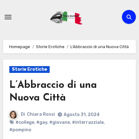
Passa
al
contenuto
Homepage
Storie Erotiche
L’Abbraccio di una Nuova Città
Storie Erotiche
L’Abbraccio di una
Nuova Città
Di
Chiara Rossi
Agosto 31, 2024
#college
,
#gay
,
#giovane
,
#interrazziale
,
#pompino