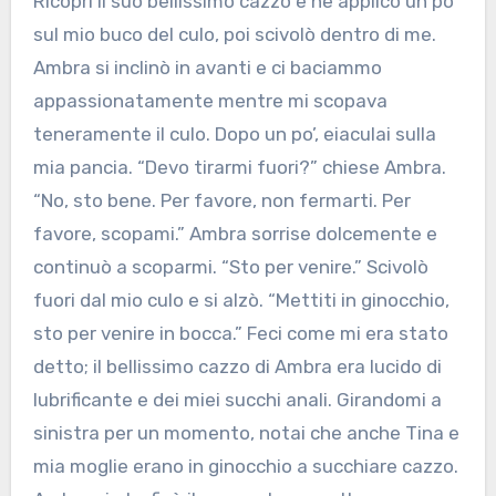
Ricoprì il suo bellissimo cazzo e ne applicò un po’
sul mio buco del culo, poi scivolò dentro di me.
Ambra si inclinò in avanti e ci baciammo
appassionatamente mentre mi scopava
teneramente il culo. Dopo un po’, eiaculai sulla
mia pancia. “Devo tirarmi fuori?” chiese Ambra.
“No, sto bene. Per favore, non fermarti. Per
favore, scopami.” Ambra sorrise dolcemente e
continuò a scoparmi. “Sto per venire.” Scivolò
fuori dal mio culo e si alzò. “Mettiti in ginocchio,
sto per venire in bocca.” Feci come mi era stato
detto; il bellissimo cazzo di Ambra era lucido di
lubrificante e dei miei succhi anali. Girandomi a
sinistra per un momento, notai che anche Tina e
mia moglie erano in ginocchio a succhiare cazzo.