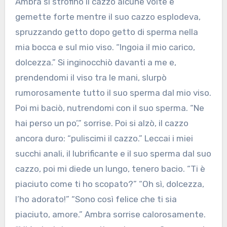
Ambra si strofinò il cazzo alcune volte e
gemette forte mentre il suo cazzo esplodeva,
spruzzando getto dopo getto di sperma nella
mia bocca e sul mio viso. “Ingoia il mio carico,
dolcezza.” Si inginocchiò davanti a me e,
prendendomi il viso tra le mani, slurpò
rumorosamente tutto il suo sperma dal mio viso.
Poi mi baciò, nutrendomi con il suo sperma. “Ne
hai perso un po’,” sorrise. Poi si alzò, il cazzo
ancora duro: “puliscimi il cazzo.” Leccai i miei
succhi anali, il lubrificante e il suo sperma dal suo
cazzo, poi mi diede un lungo, tenero bacio. “Ti è
piaciuto come ti ho scopato?” “Oh sì, dolcezza,
l’ho adorato!” “Sono così felice che ti sia
piaciuto, amore.” Ambra sorrise calorosamente.