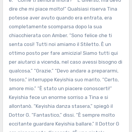
è.” “Come ti sembra finora?” “È diverso, ma devo
dire che mi piace molto!” Qualsiasi riserva Tina
potesse aver avuto quando era entrata, era
completamente scomparsa dopo la sua
chiacchierata con Amber. “Sono felice che ti
senta così! Tutti noi amiamo il Stiletto. È un
ottimo posto per fare amicizia! Siamo tutti qui
per aiutarci a vicenda, nel caso avessi bisogno di
qualcosa.” “Grazie.” “Devo andare a prepararmi,
tesoro,” interruppe Keyishia suo marito. “Certo,
amore mio.” “È stato un piacere conoscerti!”
Keyishia fece un enorme sorriso a Tina e si
allontanò. “Keyishia danza stasera,” spiegò il
Dottor G. “Fantastico,” dissi. “È sempre molto
eccitante guardare Keyishia ballare.” Il Dottor G