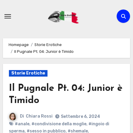
Passa
al
contenuto
Homepage
Storie Erotiche
Il Pugnale Pt. 04: Junior è Timido
Storie Erotiche
Il Pugnale Pt. 04: Junior è
Timido
Di
Chiara Rossi
Settembre 6, 2024
#anale
,
#condivisione della moglie
,
#ingoio di
sperma
,
#sesso in pubblico
,
#shemale
,